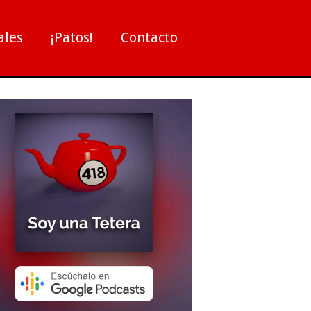
ales
¡Patos!
Contacto