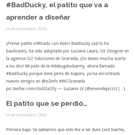
#BadDucky, el patito que va a
aprender a diseñar
19 de noviembre, 2018
¡Primer patito infiltrado con éxito! BadDucky (así lo ha
bautizado), ha sido adoptado por Luciana Laura, UX Designer en
la agencia SI2 Soluciones de Granada, ¡Os deseo mucha suerte
a los dos! Mi pato de la #debugduckarmy, ahora llamado
#BadDucky porque tiene pinta de trapero, ya ha encontrado
nuevos amigos en @si2info #WCGranada
pic.twitter.com/Llsd2Ia2Ey — Luciana LV (@ensondejazzz) […]
El patito que se perdió…
19 de noviembre, 2018
Primera baja. Ya sabíamos que esto iba a ser duro (sed fuertes,