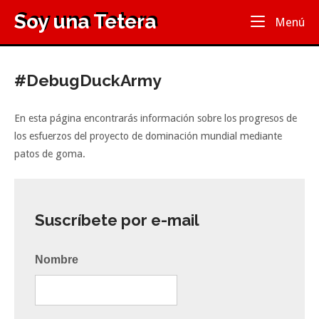
Ir
Soy una Tetera
Inicio
Me
Menú
al
contenido
#DebugDuckArmy
En esta página encontrarás información sobre los progresos de
los esfuerzos del proyecto de dominación mundial mediante
patos de goma.
Suscríbete por e-mail
Nombre