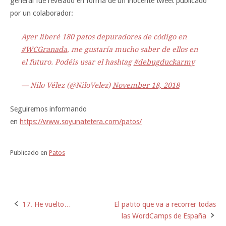
general fue revelado en forma de un inocente tweet publicado
por un colaborador:
Ayer liberé 180 patos depuradores de código en
#WCGranada
, me gustaría mucho saber de ellos en
el futuro. Podéis usar el hashtag
#debugduckarmy
— Nilo Vélez (@NiloVelez)
November 18, 2018
Seguiremos informando
en
https://www.soyunatetera.com/patos/
Publicado en
Patos
17. He vuelto…
El patito que va a recorrer todas
Navegación
las WordCamps de España