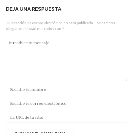
de
DEJA UNA RESPUESTA
la
entrada
Tu dirección de correo electrónico no será publicada.
Los campos
obligatorios están marcados con
*
Comentario
*
Nombre
*
Correo
electrónico
*
Web