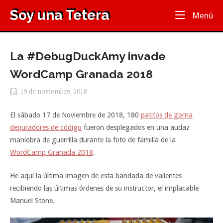
Ir
Soy una Tetera
Inicio
Me
Menú
al
contenido
La #DebugDuckAmy invade
WordCamp Granada 2018
19 de noviembre, 2018
El sábado 17 de Noviembre de 2018, 180
patitos de goma
depuradores de código
fueron desplegados en una audaz
maniobra de guerrilla durante la foto de familia de la
WordCamp Granada 2018
.
He aquí la última imagen de esta bandada de valientes
recibiendo las últimas órdenes de su instructor, el implacable
Manuel Stone.