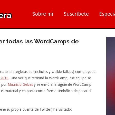
era
Sobre mi
Suscríbete
Especi
rrer todas las WordCamps de
aterial (regletas de enchufes y walkie-talkies) como ayuda
 2018
. Una vez que terminó la WordCamp, ese equipo se
a por
Mauricio Gelves
y se envió a la siguiente WordCamp
el material y en parte como forma simbólica de pasar el
tiene su propia cuenta de Twitter) ha visitado: