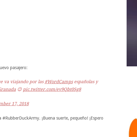
uevo pasajero:
e va viajando por las
#WordCamps
españolas y
ranada
😉
pic.twitter.com/ev9Qbt0Sg8
ber 17, 2018
de la #RubberDuckArmy. ¡Buena suerte, pequeño! ¡Espero