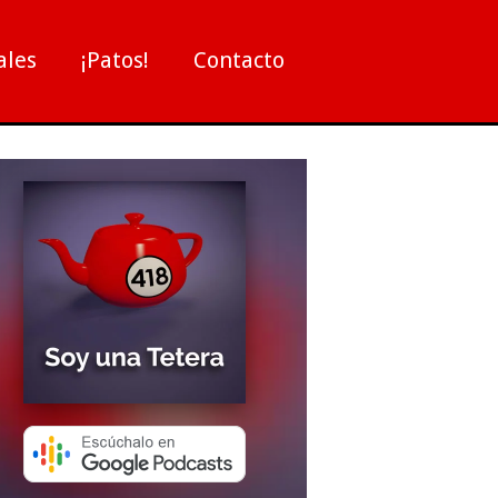
ales
¡Patos!
Contacto