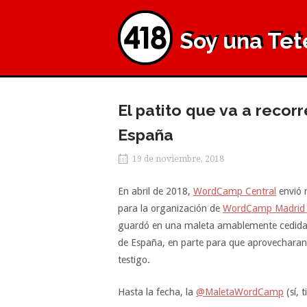
Ir
Inicio
al
Soy una Tet
contenido
El patito que va a reco
España
19 de noviembre, 2018
En abril de 2018,
WordCamp Central
envió m
para la organización de
WordCamp Madrid
guardó en una maleta amablemente cedid
de España, en parte para que aprovecharan 
testigo.
Hasta la fecha, la
@MaletaWordCamp
(sí, 