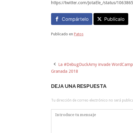
https://twitter.com/JotaEle_/status/1063
Compártelo
Publícalo
Publicado en
Patos
La #DebugDuckAmy invade WordCamp
Navegación
Granada 2018
de
DEJA UNA RESPUESTA
la
entrada
Tu dirección de correo electrónico no será public
Comentario
*