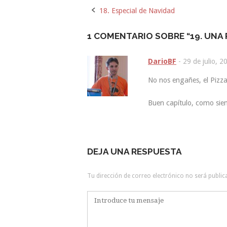
18. Especial de Navidad
Navegación
de
1 COMENTARIO SOBRE “
19. UNA
la
DarioBF
-
29 de julio, 2
entrada
No nos engañes, el Pizz
Buen capítulo, como sie
DEJA UNA RESPUESTA
Tu dirección de correo electrónico no será public
Comentario
*