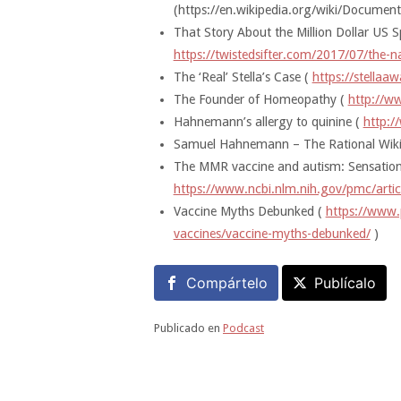
(https://en.wikipedia.org/wiki/Documen
That Story About the Million Dollar US S
https://twistedsifter.com/2017/07/the-na
The ‘Real’ Stella’s Case (
https://stellaaw
The Founder of Homeopathy (
http://w
Hahnemann’s allergy to quinine (
http:/
Samuel Hahnemann – The Rational Wiki
The MMR vaccine and autism: Sensation, 
https://www.ncbi.nlm.nih.gov/pmc/art
Vaccine Myths Debunked (
https://www.
vaccines/vaccine-myths-debunked/
)
Compártelo
Publícalo
Publicado en
Podcast