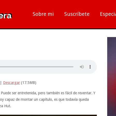
era
Sobre mi
Suscríbete
Especi
|
Descargar
(17.5MB)
ede ser entretenida, pero también es fácil de reventar. Y
 soy capaz de montar un capítulo, es que todavía queda
za Hut.