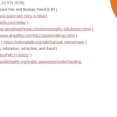
t_12-571-3570)
pace Pen and Russian Pencil is BS (
sa-space-pen-story-is-false/
)
ards.com/stella/
)
ww.wholehealthnow.com/homeopathy_info/history.html
)
/www.angelfire.com/mb2/quinine/allergy.html
)
 (
https://rationalwiki.org/wiki/Samuel_Hahnemann
)
refutation, retraction, and fraud (
icles/PMC3136032/
)
publichealth.org/public-awareness/understanding-