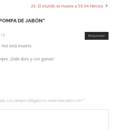
20. El mundo se mueve a 59.94 Hercios
 POMPA DE JABÓN
”
019
Responder
a Hut está muerto.
mpre. ¡Dale duro y con ganas!
ada.
Los campos obligatorios están marcados con
*