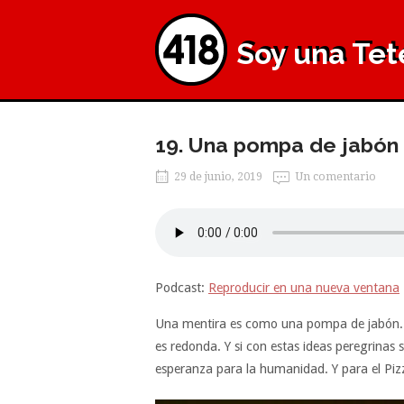
Ir
Inicio
al
Soy una Tet
contenido
19. Una pompa de jabón
29 de junio, 2019
Un comentario
Podcast:
Reproducir en una nueva ventana
Una mentira es como una pompa de jabón. Pu
es redonda. Y si con estas ideas peregrinas
esperanza para la humanidad. Y para el Piz