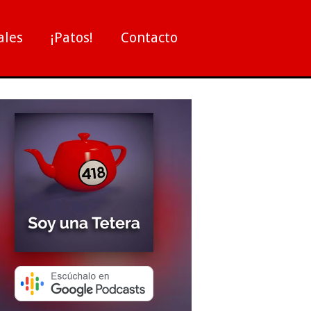
ales
¡Patos!
Contacto